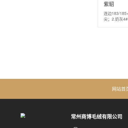
紫貂
连边183/185
尖；2.奶灰4#
尖；4.棕咖7#.·
网站首
常州商博毛绒有限公司