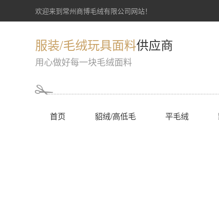
欢迎来到常州商博毛绒有限公司网站！
服装/毛绒玩具面料
供应商
用心做好每一块毛绒面料
首页
貂绒/高低毛
平毛绒