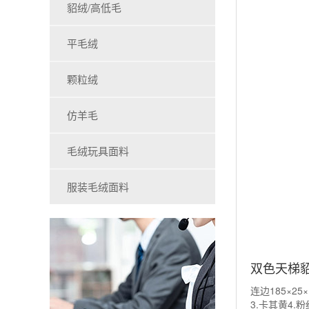
貂绒/高低毛
平毛绒
颗粒绒
仿羊毛
毛绒玩具面料
服装毛绒面料
双色天梯
连边185×25
3.卡其黄4.粉