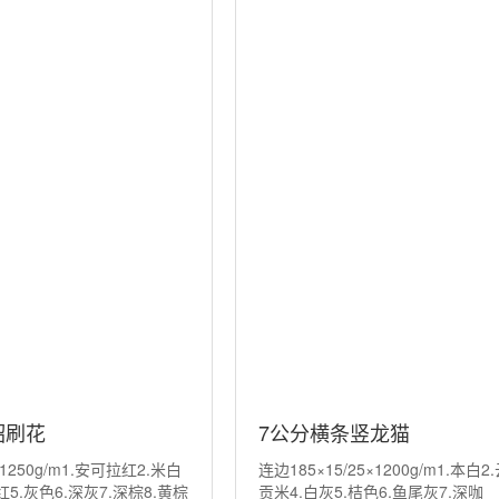
貂刷花
7公分横条竖龙猫
×1250g/m1.安可拉红2.米白
连边185×15/25×1200g/m1.本白2
红5.灰色6.深灰7.深棕8.黄棕
贡米4.白灰5.桔色6.鱼尾灰7.深咖