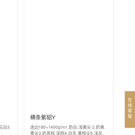
在
线
客
服
横条紫貂Y
.云白3.
连边185×1400g/m1.奶白.浅黄尖 2.奶黄.
黄尖3.奶茶棕.深棕4.白灰.黄棕尖5.浅灰.