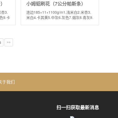
条）
小姆貂刷花（7公分帕斯条）
米杏3.
连边185×11×1100g/m1.浅米白2.米杏3.
色9.卡
米白4.卡其黄5.中灰6.灰色7.烟灰8.青灰9.
驼色10···
5
>>
关于我们
扫一扫获取最新消息