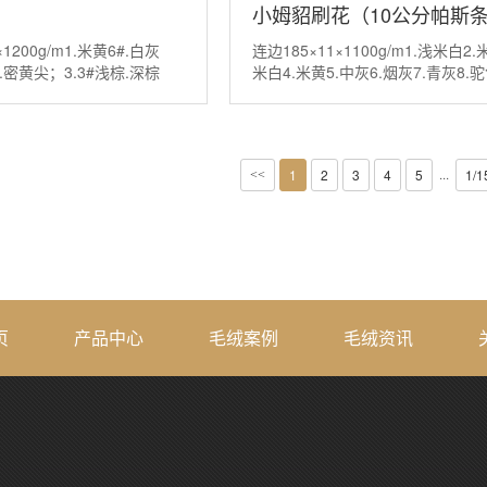
小姆貂刷花（10公分帕斯
×1200g/m1.米黄6#.白灰
连边185×11×1100g/m1.浅米白2.
.密黄尖；3.3#浅棕.深棕
米白4.米黄5.中灰6.烟灰7.青灰8.驼
··
其10.暗···
1
2
3
4
5
1/1
···
<<
页
产品中心
毛绒案例
毛绒资讯